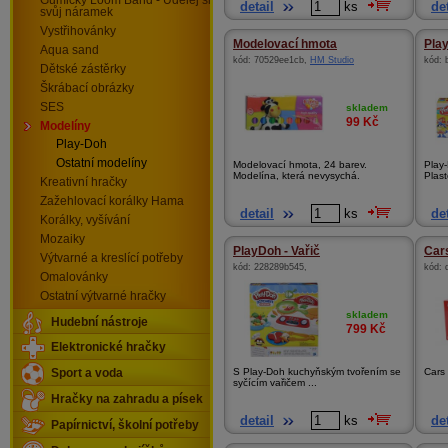
Gumičky Loom Band - Udělej si
detail
ks
det
svůj náramek
Vystřihovánky
Modelovací hmota
Play
Aqua sand
kód:
70529ee1cb
,
HM Studio
kód:
Dětské zástěrky
Škrábací obrázky
SES
skladem
99
Kč
Modelíny
Play-Doh
Ostatní modelíny
Modelovací hmota, 24 barev.
Play
Modelína, která nevysychá.
Plast
Kreativní hračky
Zažehlovací korálky Hama
detail
ks
det
Korálky, vyšívání
Mozaiky
PlayDoh - Vařič
Cars
Výtvarné a kreslící potřeby
kód:
228289b545
,
kód:
Omalovánky
Ostatní výtvarné hračky
skladem
Hudební nástroje
799
Kč
Elektronické hračky
S Play-Doh kuchyňským tvořením se
Cars 
Sport a voda
syčícím vařičem ...
Hračky na zahradu a písek
detail
ks
det
Papírnictví, školní potřeby