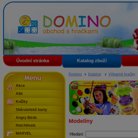
Domino - obchod s hračkami
Úvodní stránka
Katalog zboží
Menu
Domino
Katalog
Výtvarné hračky
Akce
Albi
Knížky
Sběratelské karty
Angry Birds
Modelíny
Hatchimals
MARVEL
Hledání: