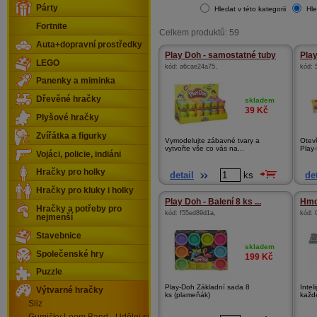
Párty
Hledat v této kategorii
Hle
Fortnite
Celkem produktů: 59
Auta+dopravní prostředky
Play Doh - samostatné tuby
Play
LEGO
kód:
a6cae24a75
,
kód:
Panenky a miminka
Dřevěné hračky
skladem
39
Kč
Plyšové hračky
Zvířátka a figurky
Vymodelujte zábavné tvary a
Otevř
vytvořte vše co vás na...
Play-
Vojáci, policie, indiáni
Hračky pro holky
detail
ks
det
Hračky pro kluky i holky
Play Doh - Balení 8 ks ...
Hmot
Hračky a potřeby pro
kód:
f55ed89d1a
,
kód:
nejmenší
Stavebnice
skladem
Společenské hry
199
Kč
Puzzle
Play-Doh Základní sada 8
Intel
Výtvarné hračky
ks (plameňák)
každé
Sliz