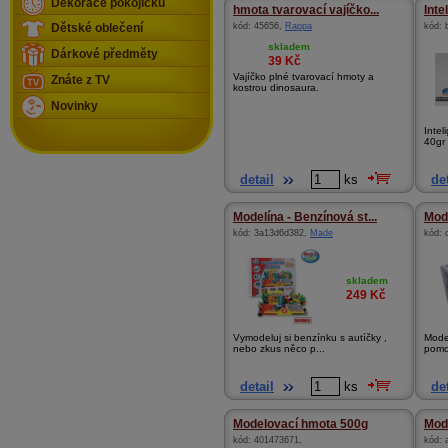
Dekorace pokojíčků
hmota tvarovací vajíčko...
Inte
kód:
45656
,
Rappa
kód:
Dětské oblečení
skladem
Dárkové předměty
39
Kč
Vajíčko plné tvarovací hmoty a
Znáte z TV
kostrou dinosaura.
Novinky
Intel
40gr 
detail
ks
det
Modelína - Benzínová st...
Mode
kód:
3a13d6d382
,
Made
kód:
skladem
249
Kč
Vymodeluj si benzínku s autíčky ,
Mode
nebo zkus něco p...
pomoc
detail
ks
det
Modelovací hmota 500g
Mode
kód:
401473671
,
kód: