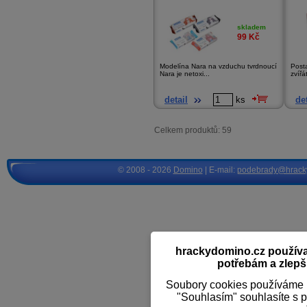
skladem
99
Kč
Modelína Nara na vzduchu tvrdnoucí
Post
Nara je netoxi...
zvířá
detail
ks
det
Celkem produktů: 59
© 2008 - 2026
Domino
| E-mail:
podebrady@hrack
hrackydomino.cz používaj
potřebám a zlepši
Soubory cookies používáme k
"Souhlasím" souhlasíte s 