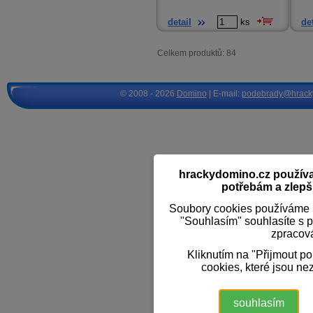
detail
ks
det
Celkem produktů: 84
© 2008 - 2026
Domino
| E-mail:
podebrady@hrack
hrackydomino.cz používaj
potřebám a zlepši
Soubory cookies používáme k
"Souhlasím" souhlasíte s 
zpracov
Kliknutím na "Přijmout p
cookies, které jsou ne
souhlasím