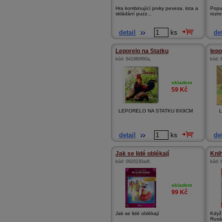
Hra kombinující prvky pexesa, lota a
Popu
skládání puzz...
rozro
detail
ks
det
Leporelo na Statku
lepo
kód:
641960f80a
,
kód:
skladem
59
Kč
LEPORELO NA STATKU 8X9CM
Lep
detail
ks
det
Jak se lidé oblékají
Kni
kód:
0920230adf
,
kód:
skladem
99
Kč
Jak se lidé oblékají
Když 
Rusá