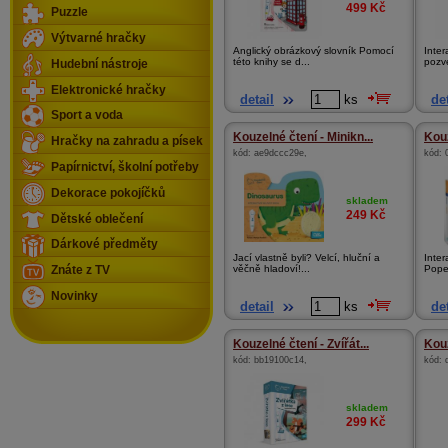
499
Kč
Puzzle
Výtvarné hračky
Anglický obrázkový slovník Pomocí
Inter
této knihy se d...
pozv
Hudební nástroje
Elektronické hračky
detail
ks
det
Sport a voda
Kouzelné čtení - Minikn...
Kouz
Hračky na zahradu a písek
kód:
ae9dccc29e
,
kód:
Papírnictví, školní potřeby
Dekorace pokojíčků
skladem
249
Kč
Dětské oblečení
Dárkové předměty
Jací vlastně byli? Velcí, hluční a
Inter
věčně hladoví!...
Pope
Znáte z TV
Novinky
detail
ks
det
Kouzelné čtení - Zvířát...
Kouz
kód:
bb19100c14
,
kód:
skladem
299
Kč