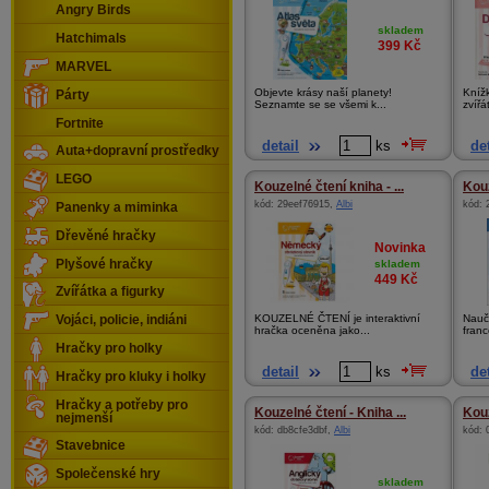
Angry Birds
skladem
Hatchimals
399
Kč
MARVEL
Objevte krásy naší planety!
Kníž
Párty
Seznamte se se všemi k...
zvířá
Fortnite
detail
ks
det
Auta+dopravní prostředky
LEGO
Kouzelné čtení kniha - ...
Kouz
kód:
29eef76915
,
Albi
kód:
Panenky a miminka
Dřevěné hračky
Novinka
Plyšové hračky
skladem
449
Kč
Zvířátka a figurky
KOUZELNÉ ČTENÍ je interaktivní
Nauč
Vojáci, policie, indiáni
hračka oceněna jako...
franc
Hračky pro holky
detail
ks
det
Hračky pro kluky i holky
Hračky a potřeby pro
Kouzelné čtení - Kniha ...
Kouz
nejmenší
kód:
db8cfe3dbf
,
Albi
kód:
Stavebnice
Společenské hry
skladem