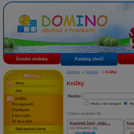
Domino - obchod s hračkami
Úvodní stránka
Katalog zboží
Menu
Domino
Katalog
Knížky
Knížky
Akce
Albi
Hledání:
Knížky
Hledat v této kategorii
Hle
Pro nejmenší
Předškolní
Celkem produktů: 84
6 let a výše
15 let a výše
Kouzelné čtení - Atlas ...
Kouz
kód:
b832aa93e1
,
Albi
kód:
Sběratelské karty