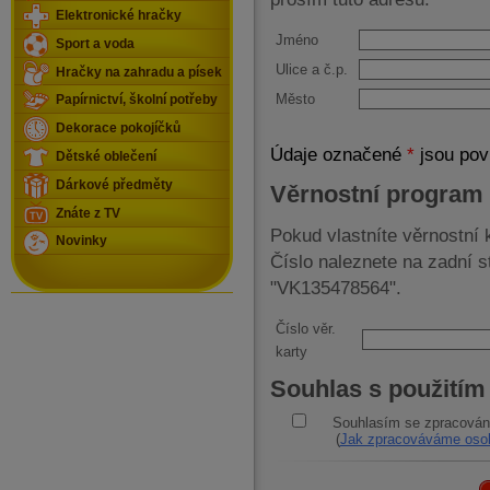
Elektronické hračky
Jméno
Sport a voda
Ulice a č.p.
Hračky na zahradu a písek
Město
Papírnictví, školní potřeby
Dekorace pokojíčků
Údaje označené
*
jsou pov
Dětské oblečení
Dárkové předměty
Věrnostní program
Znáte z TV
Pokud vlastníte věrnostní k
Novinky
Číslo naleznete na zadní 
"VK135478564".
Číslo věr.
karty
Souhlas s použitím
Souhlasím se zpracován
(
Jak zpracováváme osob