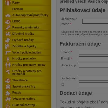
přehled všech Vašich ob
Párty
Přihlašovací údaje
Fortnite
Auta+dopravní prostředky
Uživatelské
LEGO
jméno
*
Panenky a miminka
(Uživatelské jméno volte bez mezer a bez di
Dřevěné hračky
Např.:
jan.novak
, případně e-mail
jan.nov
Plyšové hračky
Fakturační údaje
Zvířátka a figurky
Jméno
*
Vojáci, policie, indiáni
E-mail
*
Hračky pro holky
Hračky pro kluky i holky
Ulice a č.p.
Hračky a potřeby pro
nejmenší
Společnost
Stavebnice
IČ
Společenské hry
Dodací údaje
Puzzle
Výtvarné hračky
Pokud si přejete zboží doru
Hudební nástroje
prosím tuto adresu.