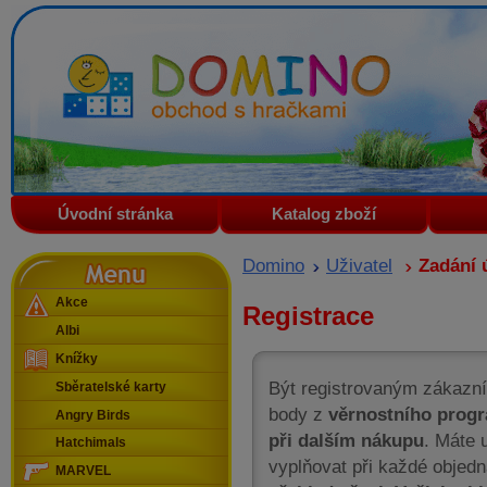
Domino - obchod s hračkami
Úvodní stránka
Katalog zboží
Menu
Domino
Uživatel
Zadání 
Akce
Registrace
Albi
Knížky
Být registrovaným zákazní
Sběratelské karty
body z
věrnostního prog
Angry Birds
při dalším nákupu
. Máte 
Hatchimals
vyplňovat při každé objed
MARVEL