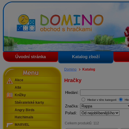
Domino - obchod s hračkami
Úvodní stránka
Katalog zboží
Menu
Domino
Katalog
Hračky
Akce
Albi
Hledání:
Knížky
Hledat v této kategorii
Hle
Sběratelské karty
Značka:
Angry Birds
Pořadí:
Hatchimals
Celkem produktů: 112
MARVEL