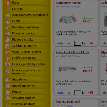
Párty
Samolepky gelové
zví
kód:
ea10a4a0aa
,
Rappa
kód:
Fortnite
Auta+dopravní prostředky
skladem
LEGO
39
Kč
Panenky a miminka
Gelové samolepky, 4 motivy. Při
Vyber
Dřevěné hračky
objednání upřesně...
zálež
Plyšové hračky
detail
ks
det
Zvířátka a figurky
Vojáci, policie, indiáni
Plyš - kočka ležící 18 cm
Plyš
kód:
b4dd2e9b72
,
Rappa
kód:
Hračky pro holky
Hračky pro kluky i holky
skladem
Hračky a potřeby pro
199
Kč
nejmenší
Stavebnice
Kočička 16 cm ležící ve 4 barvách.
Při 
Cena za 1 kus.
za 1 
Společenské hry
Puzzle
detail
ks
det
Výtvarné hračky
čelenka indiánská
For
Hudební nástroje
kód:
9956
,
Rappa
kód: