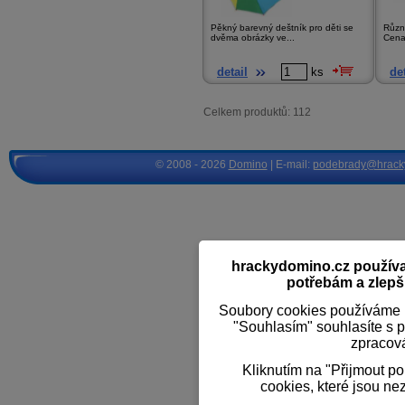
Pěkný barevný deštník pro děti se
Různé
dvěma obrázky ve...
Cena
detail
ks
det
Celkem produktů: 112
© 2008 - 2026
Domino
| E-mail:
podebrady@hrack
hrackydomino.cz používaj
potřebám a zlepši
Soubory cookies používáme k
"Souhlasím" souhlasíte s 
zpracov
Kliknutím na "Přijmout p
cookies, které jsou ne