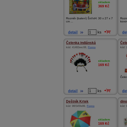
skladem
369
Kč
Rozměr (balení) ŠxVxH: 30 x 27 x 7
Rozm
cm ...
kovo
detail
ks
det
Čelenka indiánská
Čel
kód:
41482eec68
,
Rappa
kód:
skladem
169
Kč
Čele
detail
ks
det
Deštník Krtek
din
kód:
96f345fe99
,
Rappa
kód:
skladem
169
Kč