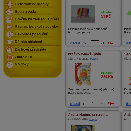
Elektronické hračky
Sport a voda
skladem
59
Kč
Hračky na zahradu a písek
Papírnictví, školní potřeby
Čelenka indiánská ozdobená
Plast
barevným peřím.
(4ks).
Dekorace pokojíčků
Dětské oblečení
detail
ks
det
Dárkové předměty
hračka tahací - pták
Sada
Znáte z TV
kód:
144331fe25
,
Rappa
kód:
Novinky
skladem
229
Kč
Srandovní pestrobarevný plastový
Kuch
pták s látkovýma ...
pro d
detail
ks
det
Archa Noemova naučná
Auta
kód:
02644aff16
,
Rappa
kód: