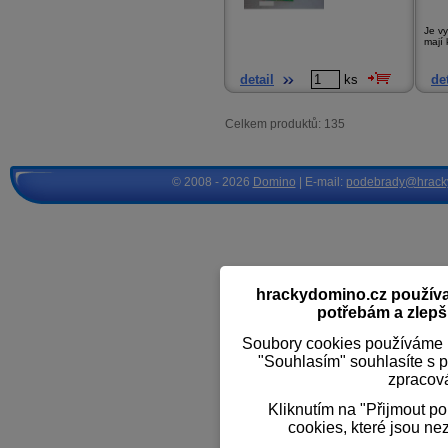
Je v
mají 
detail
ks
det
Celkem produktů: 135
© 2008 - 2026
Domino
| E-mail:
podebrady@hrack
hrackydomino.cz používaj
potřebám a zlepši
Soubory cookies používáme k
"Souhlasím" souhlasíte s 
zpracov
Kliknutím na "Přijmout p
cookies, které jsou ne