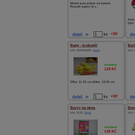
Model auta policie na baterie.
Rozměr balení (š v...
Auto
typu 
detail
ks
det
Baby - krokodýl
Bar
kód:
0619febd49
,
Made
kód:
skladem
129
Kč
šířka: 11.50 cm délka: 18.00 cm
detail
ks
det
Barvy na okna
Boo
kód:
9136
,
Made
kód:
skladem
149
Kč