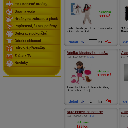
Elektronické hračky
Sport a voda
skladem
399
Kč
Hračky na zahradu a písek
Papírnictví, školní potřeby
Sada obsahuje: blůza 51cm, délka
3D pu
rukávu 44cm, kalh...
Rozm
Dekorace pokojíčků
Dětské oblečení
detail
ks
det
Dárkové předměty
Adélka kloubovka - s dž...
Aut
Znáte z TV
kód:
44efc8013f
,
Made
kód:
Novinky
skladem
1 199
Kč
Panenka Líza z kolekce Adélka,
chovatelka. Líza j...
detail
ks
det
Auto policie na baterie
Aut
kód:
10d5b2ac36
,
Made
kód:
skladem
135
Kč