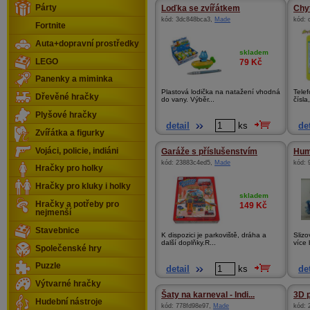
Párty
Loďka se zvířátkem
Chyt
kód:
3dc848bca3
,
Made
kód:
Fortnite
Auta+dopravní prostředky
skladem
LEGO
79
Kč
Panenky a miminka
Plastová lodička na natažení vhodná
Telef
Dřevěné hračky
do vany. Výběr...
čísla
Plyšové hračky
detail
ks
det
Zvířátka a figurky
Vojáci, policie, indiáni
Garáže s příslušenstvím
Hum
kód:
23883c4ed5
,
Made
kód:
Hračky pro holky
Hračky pro kluky i holky
skladem
Hračky a potřeby pro
149
Kč
nejmenší
Stavebnice
K dispozici je parkoviště, dráha a
Sliz
další doplňky.R...
více 
Společenské hry
Puzzle
detail
ks
det
Výtvarné hračky
Šaty na karneval - Indi...
3D p
Hudební nástroje
kód:
778fd98e97
,
Made
kód: