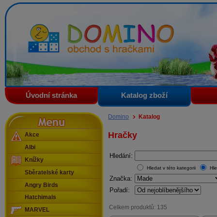
Domino - obchod s hračkami
Úvodní stránka
Katalog zboží
Menu
Domino
Katalog
Hračky
Akce
Albi
Hledání:
Knížky
Hledat v této kategorii
Hle
Sběratelské karty
Značka:
Angry Birds
Pořadí:
Hatchimals
Celkem produktů: 135
MARVEL