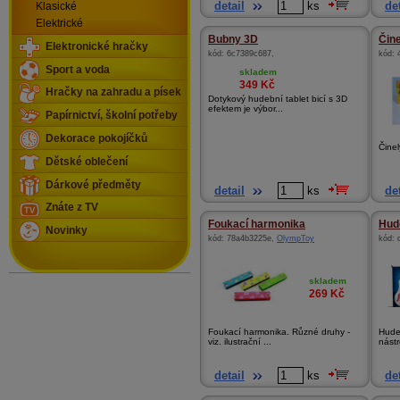
detail
ks
det
Klasické
Elektrické
Bubny 3D
Čine
Elektronické hračky
kód:
6c7389c687
,
kód:
Sport a voda
skladem
349
Kč
Hračky na zahradu a písek
Dotykový hudební tablet bicí s 3D
efektem je výbor...
Papírnictví, školní potřeby
Dekorace pokojíčků
Čine
Dětské oblečení
Dárkové předměty
detail
ks
det
Znáte z TV
Foukací harmonika
Hude
Novinky
kód:
78a4b3225e
,
OlympToy
kód:
skladem
269
Kč
Foukací harmonika. Různé druhy -
Hude
viz. ilustrační ...
nástr
detail
ks
det