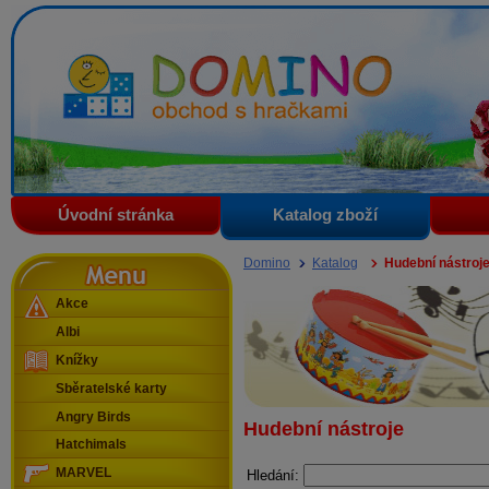
Domino - obchod s hračkami
Úvodní stránka
Katalog zboží
Menu
Domino
Katalog
Hudební nástroj
Akce
Albi
Knížky
Sběratelské karty
Angry Birds
Hudební nástroje
Hatchimals
MARVEL
Hledání: