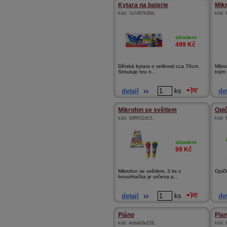
Kytara na baterie
Mik
kód:
7a7d97b3bb
,
kód:
skladem
499
Kč
Dětská kytara o velikosti cca 70cm.
Mikro
Simuluje hru n...
tvým 
detail
ks
det
Mikrofon se světlem
Opič
kód:
3d6ff32d13
,
kód:
skladem
99
Kč
Mikrofon se světlem, 3 ks v
Opič
boxuHračka je určena p...
detail
ks
det
Piáno
Pia
kód:
4ddab3e228
,
kód: