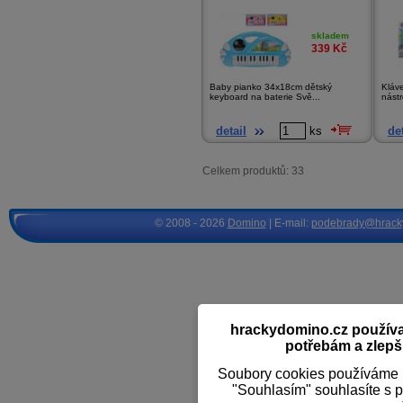
skladem
339
Kč
Baby pianko 34x18cm dětský
Kláve
keyboard na baterie Svě...
nástr
detail
ks
det
Celkem produktů: 33
© 2008 - 2026
Domino
| E-mail:
podebrady@hrack
hrackydomino.cz používaj
potřebám a zlepši
Soubory cookies používáme k
"Souhlasím" souhlasíte s 