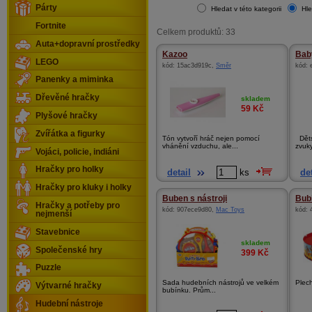
Párty
Hledat v této kategorii
Hle
Fortnite
Celkem produktů: 33
Auta+dopravní prostředky
Kazoo
Bab
LEGO
kód:
15ac3d919c
,
Směr
kód:
Panenky a miminka
Dřevěné hračky
skladem
59
Kč
Plyšové hračky
Zvířátka a figurky
Tón vytvoří hráč nejen pomocí
Děts
vhánění vzduchu, ale...
zvuky
Vojáci, policie, indiáni
Hračky pro holky
detail
ks
det
Hračky pro kluky i holky
Buben s nástroji
Bubí
Hračky a potřeby pro
kód:
907ece9d80
,
Mac Toys
kód:
nejmenší
Stavebnice
skladem
Společenské hry
399
Kč
Puzzle
Sada hudebních nástrojů ve velkém
Plec
Výtvarné hračky
bubínku. Prům...
Hudební nástroje