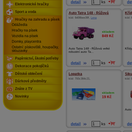
detail
ks
det
Elektronické hračky
Sport a voda
Auto Tatra 148 - Růžová
Kříd
kód:
9d08bee39f
,
Lena
kód:
Hračky na zahradu a písek
Odážedla
Hračky na písek
skladem
849
Kč
Vozidla na písek
Domky, playcentra
Ostatní: pískoviště, houpačky,
Auto Tatra 148 - Růžová velké
Kříd
skluzavky
robustní auto Ta...
Papírnictví, školní potřeby
detail
ks
det
Dekorace pokojíčků
Dětské oblečení
Lopatka
Siku
kód:
793c384c21
,
kód:
Dárkové předměty
Znáte z TV
skladem
Novinky
19
Kč
Auto
detail
ks
det