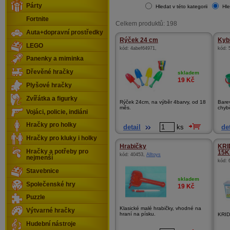
Párty
Hledat v této kategorii
Hle
Fortnite
Celkem produktů: 198
Auta+dopravní prostředky
Rýček 24 cm
Kybl
LEGO
kód:
4abef64971
,
kód:
Panenky a miminka
Dřevěné hračky
skladem
19
Kč
Plyšové hračky
Zvířátka a figurky
Rýček 24cm, na výběr 4barvy, od 18
Bare
měs.
chybě
Vojáci, policie, indiáni
Hračky pro holky
detail
ks
det
Hračky pro kluky i holky
Hrabičky
KRI
Hračky a potřeby pro
15K
kód:
40453
,
Alltoys
nejmenší
kód:
Stavebnice
skladem
Společenské hry
19
Kč
Puzzle
Klasické malé hrabičky, vhodné na
Výtvarné hračky
hraní na písku.
KRI
Hudební nástroje