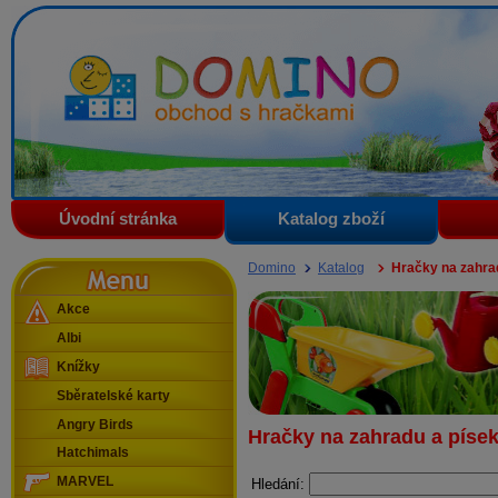
Domino - obchod s hračkami
Úvodní stránka
Katalog zboží
Menu
Domino
Katalog
Hračky na zahra
Akce
Albi
Knížky
Sběratelské karty
Angry Birds
Hračky na zahradu a píse
Hatchimals
MARVEL
Hledání: