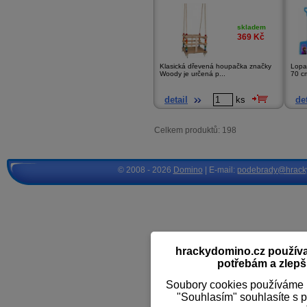
skladem
369
Kč
Klasická dřevená houpačka značky
Lopat
Woody je určená p...
70 c
detail
ks
det
Celkem produktů: 198
© 2008 - 2026
Domino
| E-mail:
podebrady@hrack
hrackydomino.cz používaj
potřebám a zlepši
Soubory cookies používáme k
"Souhlasím" souhlasíte s 