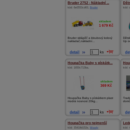
Bruder 2752 - Nákladní ...
Děts
kód:
6e0553cd63
,
Bruder
kód:
skladem
1 679
Kč
Bruder sklápěč a kloubový kolový
Děts
nakladač,nákladní...
Up od
detail
ks
det
Houpačka Baby s pískátk...
Hou
kód:
1850c713ba
,
kód:
skladem
369
Kč
Houpačka Baby s pískátkem plast
Tradi
modrá nosnost 20kg...
domů
detail
ks
det
Houpačka pro nejmenší
Ledo
kód:
35418d152e
,
Woody
kód: