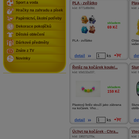
Sport a voda
PLA - zvířátko
Play
kód:
8771d8b08d
,
kód:
Hračky na zahradu a písek
Papírnictví, školní potřeby
skladem
Dekorace pokojíčků
69
Kč
Dětské oblečení
PLA - zvířátko
Chla
Dárkové předměty
vaše
Znáte z TV
detail
ks
det
Novinky
Řetěz na kočárek koule/...
Slun
kód:
b5d132a337
,
kód:
skladem
159
Kč
Plastový řetěz slouží jako zábrana
Slun
na kočárek. Vho...
oblíb
detail
ks
det
Úchyt na kočárek - Chra...
Vtec
kód:
190271270a
,
kód: