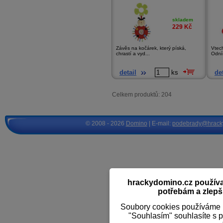
skladem
229
Kč
Závěs na kočárek, který píská,
Vtec
chrastí a vyd...
Odní
detail
ks
det
Celkem produktů: 204
© 2008 - 2026
Domino
| E-mail:
podebrady@hrack
hrackydomino.cz používaj
potřebám a zlepši
Soubory cookies používáme k
"Souhlasím" souhlasíte s 