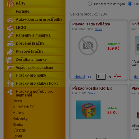
Párty
Hledat v této kategorii
Hle
Fortnite
Celkem produktů: 204
Auta+dopravní prostředky
Plavací sada zvířátka
Kníž
LEGO
kód:
affae1d01d
,
Směr
kód:
Panenky a miminka
Dřevěné hračky
skladem
169
Kč
Plyšové hračky
Zvířátka a figurky
Přes
volbu
Vojáci, policie, indiáni
Hračky pro holky
detail
ks
det
Hračky pro kluky i holky
Pískací kostka KRTEK
Play
Hračky a potřeby pro
kód:
61701
,
Wiky
kód:
nejmenší
Vtech
Medvídek Pú
skladem
89
Kč
Mickey
Knížečky
Simba
Měkk
potiš
K´s kids
Esprit