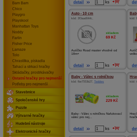
detail
ks
det
Bam Bam
Chico
Auto - 10 cm
Bab
Playgro
kód:
3f3aad044c
,
kód:
Playskool
Manhattan Toys
Noddy
skladem
69
Kč
Farlin
Fisher Price
Lamaze
Autíčko Road master vhodné od
Autí
18m+
velik
Tolo
Chrastítka, pískadla
detail
ks
det
Tahací a strkací hračky
Skládačky, prostrkávačky
Baby - Válec s rolničkou
Hrac
Ostatní hračky pro nejmenší
kód:
fbe7553b27
,
Teddies
kód:
Potřeby pro nejmenší
Stavebnice
skladem
Společenské hry
229
Kč
Puzzle
Baby - Válec s rolničkou Nafukovací
Hrací
Výtvarné hračky
válec pro nej...
hračk
Hudební nástroje
detail
ks
det
Elektronické hračky