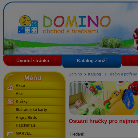
Domino - obchod s hračkami
Úvodní stránka
Katalog zboží
Menu
Domino
Katalog
Hračky a potřeby
Akce
Albi
Knížky
Sběratelské karty
Angry Birds
Ostatní hračky pro nejmen
Hatchimals
MARVEL
Hledání: