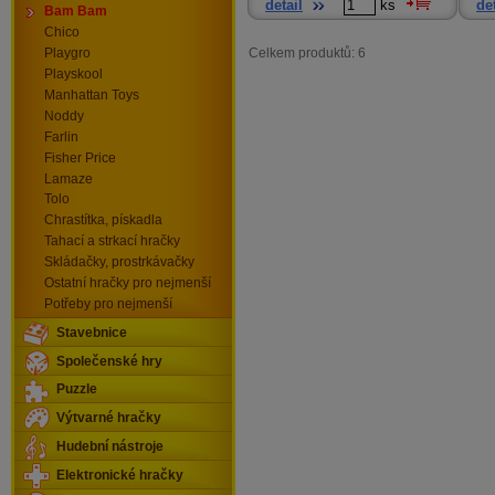
detail
ks
det
Bam Bam
Chico
Celkem produktů: 6
Playgro
Playskool
Manhattan Toys
Noddy
Farlin
Fisher Price
Lamaze
Tolo
Chrastítka, pískadla
Tahací a strkací hračky
Skládačky, prostrkávačky
Ostatní hračky pro nejmenší
Potřeby pro nejmenší
Stavebnice
Společenské hry
Puzzle
Výtvarné hračky
Hudební nástroje
Elektronické hračky