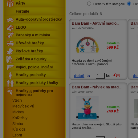
Párty
Hledat v této kategorii
Hle
Fortnite
Celkem produktů: 6
Auta+dopravní prostředky
Bam Bam - Aktivní madlo...
Bam
LEGO
kód:
4a7763d98a
,
kód:
Panenky a miminka
skladem
Dřevěné hračky
599
Kč
Plyšové hračky
Zvířátka a figurky
Hrazda se třemi zavěšenými
hračkami. Hrazdu pomocí...
Vojáci, policie, indiáni
Hračky pro holky
detail
ks
det
Hračky pro kluky i holky
Bam Bam - Návlek na mad...
Bam
Hračky a potřeby pro
kód:
4b9117d55d
,
kód:
nejmenší
Vtech
Medvídek Pú
skladem
249
Kč
Mickey
Knížečky
Simba
Hravý rukáv na rukojeti. Slouží jako
Návl
veselá hračka...
kateg
K´s kids
Esprit