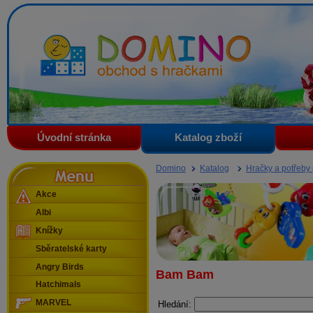
Domino - obchod s hračkami
Úvodní stránka
Katalog zboží
Menu
Domino
Katalog
Hračky a potřeby
Akce
Albi
Knížky
Sběratelské karty
Angry Birds
Bam Bam
Hatchimals
MARVEL
Hledání: