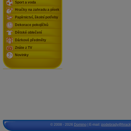
Sport a voda
Hračky na zahradu a písek
Papírnictví, školní potřeby
Dekorace pokojíčků
Dětské oblečení
Dárkové předměty
Znáte z TV
Novinky
© 2008 - 2026
Domino
| E-mail:
podebrady@hrack