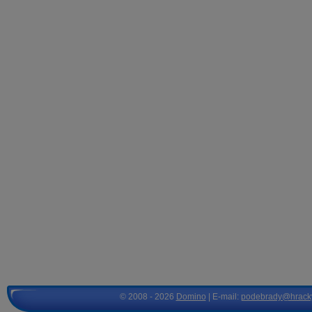
© 2008 - 2026
Domino
| E-mail:
podebrady@hrack