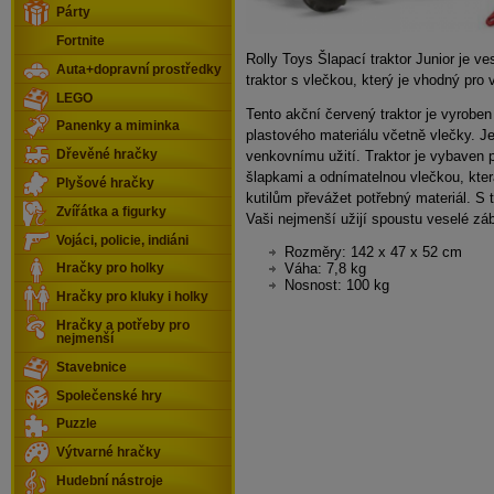
Párty
Fortnite
Rolly Toys Šlapací traktor Junior je v
Auta+dopravní prostředky
traktor s vlečkou, který je vhodný pro
LEGO
Tento akční červený traktor je vyrobe
Panenky a miminka
plastového materiálu včetně vlečky. Je
Dřevěné hračky
venkovnímu užití. Traktor je vybaven
šlapkami a odnímatelnou vlečkou, kt
Plyšové hračky
kutilům převážet potřebný materiál. S 
Zvířátka a figurky
Vaši nejmenší užijí spoustu veselé zá
Vojáci, policie, indiáni
Rozměry: 142 x 47 x 52 cm
Váha: 7,8 kg
Hračky pro holky
Nosnost: 100 kg
Hračky pro kluky i holky
Hračky a potřeby pro
nejmenší
Stavebnice
Společenské hry
Puzzle
Výtvarné hračky
Hudební nástroje