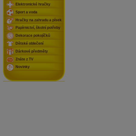
Elektronické hračky
Sport a voda
Hračky na zahradu a písek
Papírnictví, školní potřeby
Dekorace pokojíčků
Dětské oblečení
Dárkové předměty
Znáte z TV
Novinky