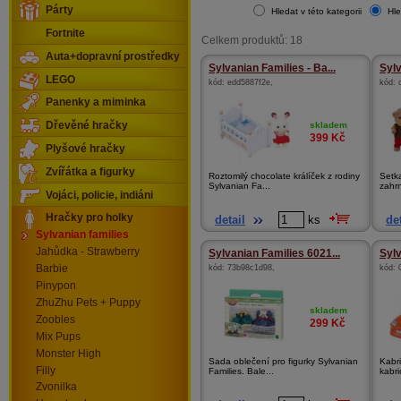
Párty
Hledat v této kategorii
Hle
Fortnite
Celkem produktů: 18
Auta+dopravní prostředky
Sylvanian Families - Ba...
Sylv
LEGO
kód:
edd5887f2e
,
kód:
Panenky a miminka
skladem
Dřevěné hračky
399
Kč
Plyšové hračky
Zvířátka a figurky
Roztomilý chocolate králíček z rodiny
Setk
Sylvanian Fa...
zahrn
Vojáci, policie, indiáni
Hračky pro holky
detail
ks
det
Sylvanian families
Jahůdka - Strawberry
Sylvanian Families 6021...
Sylv
kód:
73b98c1d98
,
kód:
Barbie
Pinypon
ZhuZhu Pets + Puppy
skladem
Zoobles
299
Kč
Mix Pups
Monster High
Sada oblečení pro figurky Sylvanian
Kabri
Filly
Families. Bale...
kabri
Zvonilka