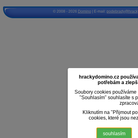
© 2008 - 2026
Domino
| E-mail:
podebrady@hrack
hrackydomino.cz používaj
potřebám a zlepši
Soubory cookies používáme k
"Souhlasím" souhlasíte s 
zpracov
Kliknutím na "Přijmout p
cookies, které jsou ne
souhlasím