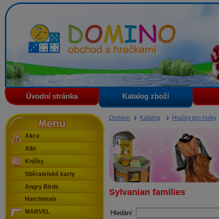
Domino - obchod s hračkami
Úvodní stránka
Katalog zboží
Menu
Domino
Katalog
Hračky pro holky
Akce
Albi
Knížky
Sběratelské karty
Angry Birds
Sylvanian families
Hatchimals
MARVEL
Hledání: