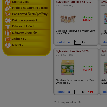
Sport a voda
Sylvanian Families 4172...
Sylv
kód:
c539fecd2b
,
kód:
Hračky na zahradu a písek
Papírnictví, školní potřeby
skladem
Dekorace pokojíčků
869
Kč
Dětské oblečení
Cedric rád tesařství a je v něm velmi
Prohl
Dárkové předměty
dobrý! Vždyc...
ptačí
Znáte z TV
detail
ks
det
Novinky
Sylvanian Families 5376...
Sylv
kód:
d897eccb96
,
kód:
skladem
469
Kč
Figurku tatínka, maminky a děťátka.
Sylva
Výška rodič...
Klavír
detail
ks
det
Celkem produktů: 18