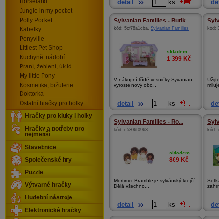
detail
ks
det
Horseland
Jungle in my pocket
Polly Pocket
Sylvanian Families - Butik
Sylv
kód:
5cf78a1cba
,
Sylvanian Families
kód:
Kabelky
Ponyville
Littlest Pet Shop
skladem
Kuchyně, nádobí
1 399
Kč
Praní, žehlení, úklid
My little Pony
V nákupní třídě vesničky Syvanian
Užijt
Kosmetika, bižuterie
vyroste nový obc...
miluj
Doktorka
detail
ks
det
Ostatní hračky pro holky
Hračky pro kluky i holky
Sylvanian Families - Ro...
Sylv
Hračky a potřeby pro
kód:
c5306f0963
,
kód:
nejmenší
Stavebnice
skladem
869
Kč
Společenské hry
Puzzle
Mortimer Bramble je sylvánský krejčí.
Setka
Výtvarné hračky
Dělá všechno...
zahrn
Hudební nástroje
detail
ks
det
Elektronické hračky