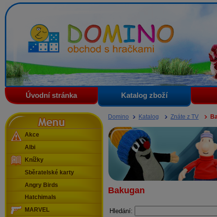
Domino - obchod s hračkami
Úvodní stránka
Katalog zboží
Menu
Domino
Katalog
Znáte z TV
B
Akce
Albi
Knížky
Sběratelské karty
Angry Birds
Bakugan
Hatchimals
MARVEL
Hledání: