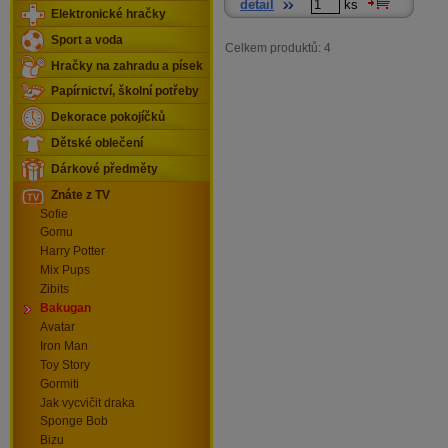
detail
ks
Elektronické hračky
Sport a voda
Celkem produktů: 4
Hračky na zahradu a písek
Papírnictví, školní potřeby
Dekorace pokojíčků
Dětské oblečení
Dárkové předměty
Znáte z TV
Sofie
Gomu
Harry Potter
Mix Pups
Zibits
Bakugan
Avatar
Iron Man
Toy Story
Gormiti
Jak vycvičit draka
Sponge Bob
Bizu