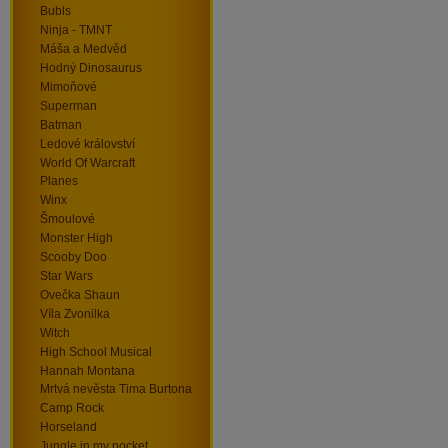
Bubls
Ninja - TMNT
Máša a Medvěd
Hodný Dinosaurus
Mimoňové
Superman
Batman
Ledové království
World Of Warcraft
Planes
Winx
Šmoulové
Monster High
Scooby Doo
Star Wars
Ovečka Shaun
Víla Zvonilka
Witch
High School Musical
Hannah Montana
Mrtvá nevěsta Tima Burtona
Camp Rock
Horseland
Jungle in my pocket