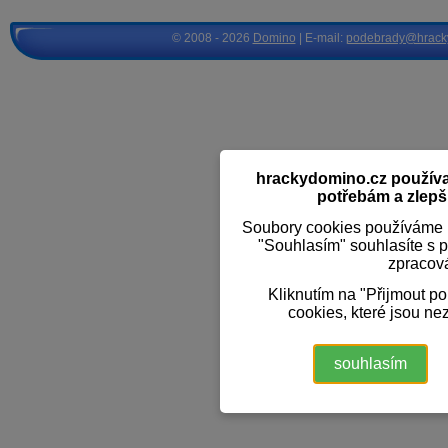
© 2008 - 2026
Domino
| E-mail:
podebrady@hrack
hrackydomino.cz používaj
potřebám a zlepši
Soubory cookies používáme k
"Souhlasím" souhlasíte s 
zpracov
Kliknutím na "Přijmout p
cookies, které jsou ne
souhlasím