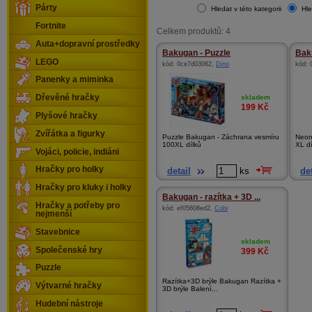
Párty
Hledat v této kategorii
Hle
Fortnite
Celkem produktů: 4
Auta+dopravní prostředky
Bakugan - Puzzle
Bak
LEGO
kód:
0ce7d03062
,
Dino
kód:
Panenky a miminka
skladem
Dřevěné hračky
199
Kč
Plyšové hračky
Zvířátka a figurky
Puzzle Bakugan - Záchrana vesmíru
Neon
100XL dílků
XL dí
Vojáci, policie, indiáni
Hračky pro holky
detail
ks
det
Hračky pro kluky i holky
Bakugan - razítka + 3D ...
Hračky a potřeby pro
kód:
ef05608ed2
,
Cobi
nejmenší
Stavebnice
skladem
Společenské hry
399
Kč
Puzzle
Razítka+3D brýle Bakugan Razítka +
Výtvarné hračky
3D brýle Balení...
Hudební nástroje