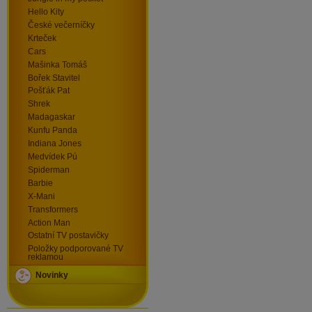
Hello Kity
České večerníčky
Krteček
Cars
Mašinka Tomáš
Bořek Stavitel
Pošťák Pat
Shrek
Madagaskar
Kunfu Panda
Indiana Jones
Medvídek Pú
Spiderman
Barbie
X-Mani
Transformers
Action Man
Ostatní TV postavičky
Položky podporované TV
reklamou
Novinky