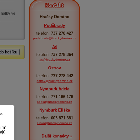
Kontakt
 holky
ve
Hračky Domino
Poděbrady
telefon:
737 278 427
podebrady@hrackydomino.cz
Aš
telefon:
737 278 364
as@hrackydomino.cz
Ostrov
telefon:
737 278 442
ostrov@hrackydomino.cz
Nymburk Adéla
telefon:
771 166 176
adela@hrackydomino.cz
Nymburk Eliška
 a
telefon:
603 871 381
eliska@hrackydomino.cz
sím"
ajů
Další kontakty »