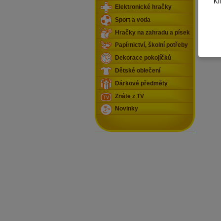
Kl
Elektronické hračky
Sport a voda
Hračky na zahradu a písek
Papírnictví, školní potřeby
Dekorace pokojíčků
Dětské oblečení
Dárkové předměty
Znáte z TV
Novinky