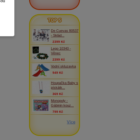
sou
TOP 5
De Cuevas 80537
- Sklád...
2399 Kč
Lego 10340 -
Věnec
2399 Kč
Vodní skluzavka
949 Kč
Houpačka Baby s
pískátk...
369 Kč
Monopoly -
Gábinin kouz...
799 Kč
Více