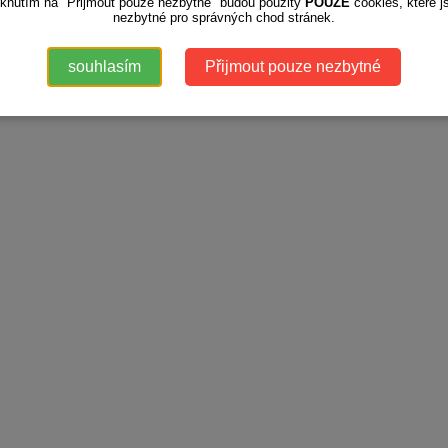
iknutím na "Přijmout pouze nezbytné" budou použity
POUZE
cookies, které j
nezbytné pro správných chod stránek.
souhlasím
Přijmout pouze nezbytné