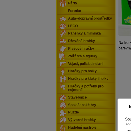
Párty
Fortnite
Auta+dopravní prostředky
LEGO
Panenky a miminka
Dřevěné hračky
Na kork
barevný
Plyšové hračky
Zvířátka a figurky
Vojáci, policie, indiáni
Hračky pro holky
Hračky pro kluky i holky
Hračky a potřeby pro
nejmenší
Stavebnice
Společenské hry
h
Puzzle
Sou
Výtvarné hračky
so
Hudební nástroje