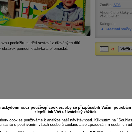
Značka:
SES
Vhodné pro
kluky a
věku 3-9 let.
Kategorie:
Kreativní hračky
ovou podložku si děti sestaví z dřevěných dílů
 obrázek pomocí kladívka a připínáčků.
ks
rackydomino.cz používají cookies, aby se přizpůsobili Vašim potřebám
zlepšil tak Váš uživatelský zážitek.
bory cookies používáme k analýze naší návštěvnosti. Kliknutím na "Souhla
uhlasíte s používáním všech souborů cookies a se zpracováním osobních úd