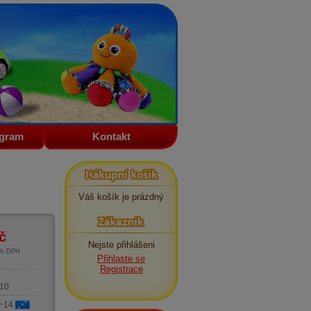
ogram
Kontakt
Nákupní košík
Váš košík je prázdný
Zákazník
č
Nejste přihlášeni
1% DPH
Přihlaste se
m
Registrace
10
 ~14