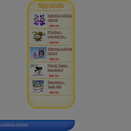
Tipy od nás
Kidiminiz kočička
růžová
399 Kč
Přívěšek -
Uglydoll Hel...
169 Kč
Kidiminiz králíček
růžový
399 Kč
Pejsek Ťapka,
interaktivní
899 Kč
Stavebnice -
Sada pláž
499 Kč
 souborů cookies