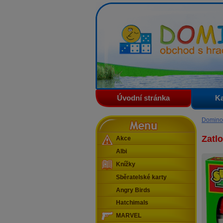
Domino - obchod s hračkam
Úvodní stránka
Ka
Menu
Domino
Zatl
Akce
Albi
Knížky
Sběratelské karty
Angry Birds
Hatchimals
MARVEL