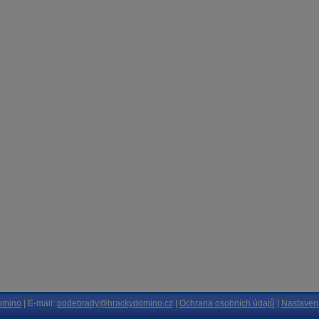
omino
| E-mail:
podebrady@hrackydomino.cz
|
Ochrana osobních údajů
|
Nastavení