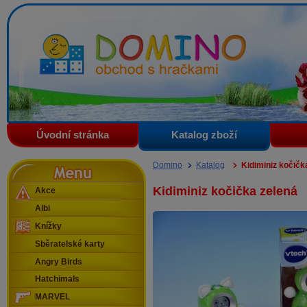
Domino - obchod s hračkami
Úvodní stránka
Katalog zboží
Menu
Domino
Katalog
Kidiminiz kočičk
Kidiminiz kočička zelená
Akce
Albi
Knížky
Sběratelské karty
Angry Birds
Hatchimals
MARVEL