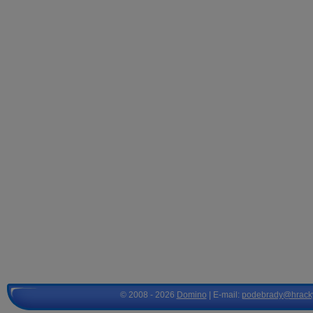
© 2008 - 2026
Domino
| E-mail:
podebrady@hrack