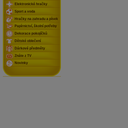
Elektronické hračky
Sport a voda
Hračky na zahradu a písek
Papírnictví, školní potřeby
Dekorace pokojíčků
Dětské oblečení
Dárkové předměty
Znáte z TV
Novinky