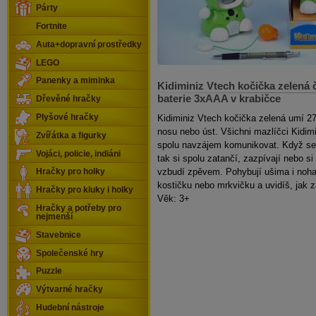
Párty
Fortnite
Auta+dopravní prostředky
LEGO
Panenky a miminka
Kidiminiz Vtech kočička zelená 
baterie 3xAAA v krabičce
Dřevěné hračky
Plyšové hračky
Kidiminiz Vtech kočička zelená umí 27
nosu nebo úst. Všichni mazlíčci Kidim
Zvířátka a figurky
spolu navzájem komunikovat. Když se 
Vojáci, policie, indiáni
tak si spolu zatančí, zazpívají nebo si
vzbudí zpěvem. Pohybují ušima i noha
Hračky pro holky
kostičku nebo mrkvičku a uvidíš, jak z
Hračky pro kluky i holky
Věk: 3+
Hračky a potřeby pro
nejmenší
Stavebnice
Společenské hry
Puzzle
Výtvarné hračky
Hudební nástroje