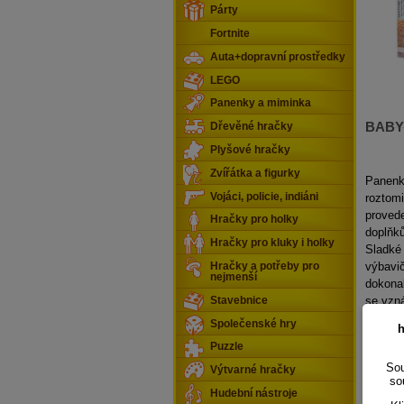
Párty
Fortnite
Auta+dopravní prostředky
LEGO
Panenky a miminka
BABY 
Dřevěné hračky
Plyšové hračky
Zvířátka a figurky
Panenk
Vojáci, policie, indiáni
roztomi
proved
Hračky pro holky
doplňk
Hračky pro kluky i holky
Sladké
výbavi
Hračky a potřeby pro
nejmenší
dokonal
se vzná
Stavebnice
zatlačí
Společenské hry
h
doplňky
Puzzle
rozvíje
Sou
témata 
Výtvarné hračky
so
Hudební nástroje
Klíčo