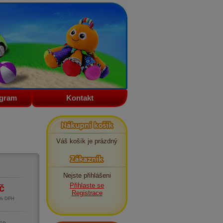
ogram
Kontakt
Nákupní košík
Váš košík je prázdný
Zákazník
Nejste přihlášeni
Přihlaste se
č
Registrace
1% DPH
m