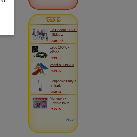
sou
TOP 5
De Cuevas 80537
- Sklád...
2399 Kč
Lego 10340 -
Věnec
2399 Kč
Vodní skluzavka
949 Kč
Houpačka Baby s
pískátk...
369 Kč
Monopoly -
Gábinin kouz...
799 Kč
Více