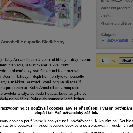
EAN:
40011677009
Věrnostní program:
Značka:
Vhodné pro
děti
ve 
let.
Kategorie:
Baby Anabell + 
Annabell Houpadlo Sladké sny
y Baby Annabell patří k velmi oblíbeným díky svému
ks
lému vzhledu, realistickému a kvalitnímu
ením a hlavně díky své široké nabídce různých
ů. Jedním takovým doplňkem je stylové houpadlo
 sny
s měkkou matrací
, které originálně rozšíří
čku pro panenku. Baby Annabell se v houpadle
e uvelebí a když se bude houpat, bude to, jako by
šela na obláčku. Pokud do houpadla ještě jednou
te, bude se panenka chvilku houpat sama. Veškeré
rackydomino.cz používají cookies, aby se přizpůsobili Vašim potřebám
 pro panenky Baby Annabell jsou navrženy tak, aby
zlepšil tak Váš uživatelský zážitek.
ly dětskou představivost a otvíraly nové možnosti a
bory cookies používáme k analýze naší návštěvnosti. Kliknutím na "Souhla
hry. Hračka je vhodná pro děti od tří let.
uhlasíte s používáním všech souborů cookies a se zpracováním osobních úd
vé vlastnosti houpadla Sladké sny