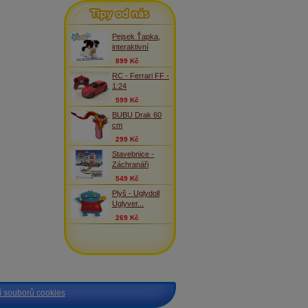
Tipy od nás
Pejsek Ťapka,
interaktivní
899 Kč
RC - Ferrari FF -
1:24
599 Kč
BUBU Drak 60
cm
299 Kč
Stavebnice -
Záchranáři
549 Kč
Plyš - Uglydoll
Uglyver...
269 Kč
 souborů cookies