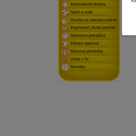
Kl
Elektronické hračky
O
H
Sport a voda
P
P
Hračky na zahradu a písek
V
Papírnictví, školní potřeby
Dekorace pokojíčků
Dětské oblečení
Dárkové předměty
Znáte z TV
Novinky