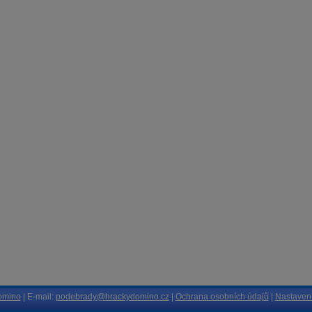
omino
| E-mail:
podebrady@hrackydomino.cz
|
Ochrana osobních údajů
|
Nastavení