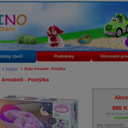
i
talog zboží
Podmínky
Věrnostní pr
Katalog
Baby Annabell - Postýlka
 Annabell - Postýlka
Akce
999
K
825,62 Kč bez 2
sklade
kód:
15d1524c93