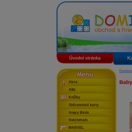
Domino - obchod s hračkam
Úvodní stránka
Ka
Menu
Domino
Baby
Akce
Albi
Knížky
Sběratelské karty
Angry Birds
Hatchimals
MARVEL