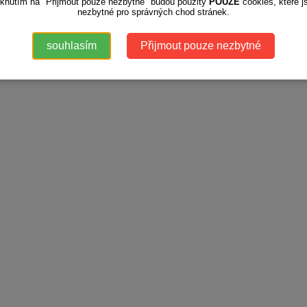
iknutím na "Přijmout pouze nezbytné" budou použity
POUZE
cookies, které j
nezbytné pro správných chod stránek.
riginální doplněk pro panenky Baby Annabell
oupadlo Sladké sny s měkkou matrací
anenka se bude chvíli houpat i sama
ro rozvoj fantazie a otevření nových témat hry
souhlasím
Přijmout pouze nezbytné
hodné pro děti od 3 let