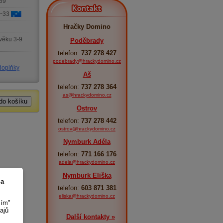
69
Kontakt
 ~33
Hračky Domino
věku 3-9
Poděbrady
telefon:
737 278 427
podebrady@hrackydomino.cz
doplňky
Aš
telefon:
737 278 364
as@hrackydomino.cz
Ostrov
telefon:
737 278 442
ostrov@hrackydomino.cz
Nymburk Adéla
telefon:
771 166 176
adela@hrackydomino.cz
Nymburk Eliška
 a
telefon:
603 871 381
eliska@hrackydomino.cz
sím"
ajů
Další kontakty »