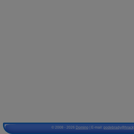
© 2008 - 2026
Domino
| E-mail:
podebrady@hrack