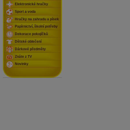
Elektronické hračky
Sport a voda
Hračky na zahradu a písek
Papírnictví, školní potřeby
Dekorace pokojíčků
Dětské oblečení
Dárkové předměty
Znáte z TV
Novinky