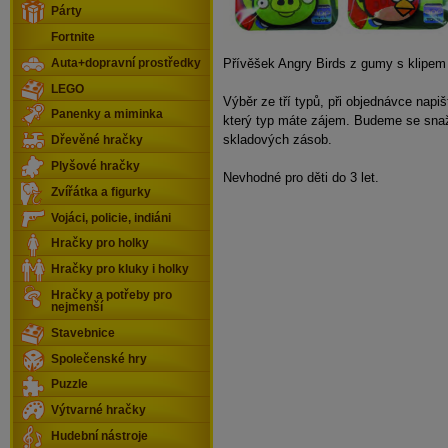
Párty
Fortnite
Přívěšek Angry Birds z gumy s klipem 
Auta+dopravní prostředky
LEGO
Výběr ze tří typů, při objednávce napi
Panenky a miminka
který typ máte zájem. Budeme se snaž
skladových zásob.
Dřevěné hračky
Plyšové hračky
Nevhodné pro děti do 3 let.
Zvířátka a figurky
Vojáci, policie, indiáni
Hračky pro holky
Hračky pro kluky i holky
Hračky a potřeby pro
nejmenší
Stavebnice
Společenské hry
Puzzle
Výtvarné hračky
Hudební nástroje