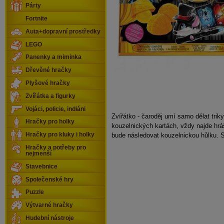
Párty
Fortnite
Auta+dopravní prostředky
LEGO
Panenky a miminka
Dřevěné hračky
Plyšové hračky
Zvířátka a figurky
Vojáci, policie, indiáni
Zvířátko - čaroděj umí samo dělat triky,
Hračky pro holky
kouzelnických kartách, vždy najde hr
bude následovat kouzelnickou hůlku. S
Hračky pro kluky i holky
Hračky a potřeby pro
nejmenší
Stavebnice
Společenské hry
Puzzle
Výtvarné hračky
Hudební nástroje